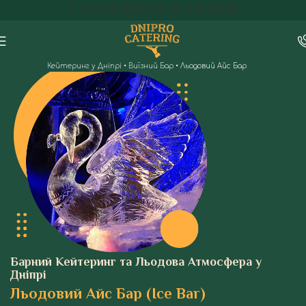
+38 (063) 3333-593
+38 (066) 1153-161
Кейтеринг у Дніпрі
•
Виїзний Бар
•
Льодовий Айс Бар
Барний Кейтеринг та Льодова Атмосфера у
Дніпрі
Льодовий Айс Бар (Ice Bar)