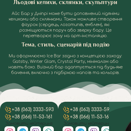
Льодові келихи, склянки, скульптури
Айс Бар у Дніпрі може бути доповнений лідянiми
келихами або склянками. Також можливе створення
фігурок (сердець, логотипів, емблем), які
розміщуються поруч або зверху бару. Це
перетворює зону на арт-інсталяцію.
Тема, стиль, сценарій під подію
Ми оформлюємо Ice Bar згідно з концепцією заходу:
Gatsby, Winter Glam, Crystal Party, мінімалізм або
навіть бохо. Виїзний бар адаптується під будь-яке
бачення, включно з підбіркою напоїв та кольорів.
Напої та
Де найкраще
Скі
Весілля,
Б
+38 (063) 3333-593
+38 (063) 3333-593
+
використовувати
закуски:
орга
кош
Ювілеї,
Ф
Ice Bar: добірка
що
замо
Айс
+38 (066) 11-53-161
+38 (066) 11-53-161
+
Love
Е
подається
подій
ключ
Айс
Замовити кейтеринг
Замовити кейтеринг
Зам
Story
+
в Айс Барі
у Дн
Б