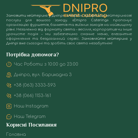
льод
Всі напої
й
ве
с
подаються в
льодові
ді
охол
Замовити кейтеринг у Дніпрі
– оберіть професійні кейтерингові
охолодженому
скульптури
ла
послуги для вашого заходу.
«Dnipro Catering»
пропонує
пі
вигляді — без
з
Ід
організацію фуршетів, банкетів та виїзних заходів на найвищому
дек
зайвого льоду,
ініціалами
по
рівні. Незалежно від формату свята – весілля, корпоратив чи інше
елем
бо сам келих вже
урочисте подія – ми забезпечимо смачне меню, елегантне
або
еф
монта
оформлення та бездоганний сервіс.
Замовляйте кейтеринг у
з нього.
серцем.
т
Дніпрі
вже сьогодні та зробіть своє свято незабутнім!
до 
Працює
ці
Фрукти,
зал
на
Потрібна допомога?
десерти,
п
вау-
безалкогольні
ефект.
Час Роботи: з 10:00 до 23:00
Ко
напої
обла
Дніпро, вул. Барикадна 3
під
Особливим
+38 (063) 3333-593
попитом
У 
користується
+38 (066) 1153-161
проєк
формат айс
мініму
бару з
Наш Instagram
коор
десертами або
монт
фруктами. Вони
Наш Telegram
бар
розміщуються
Корисні Посилання
тако
на льодових
перс
підставках —
Головна
ро