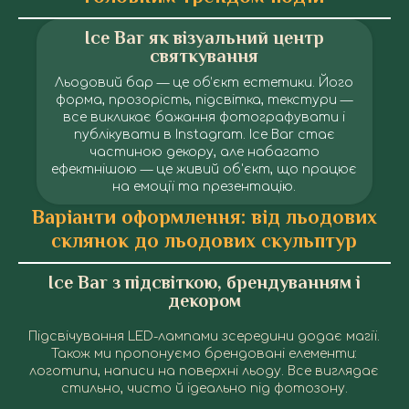
Ice Bar як візуальний центр
святкування
Льодовий бар — це об’єкт естетики. Його
форма, прозорість, підсвітка, текстури —
все викликає бажання фотографувати і
публікувати в Instagram. Ice Bar стає
частиною декору, але набагато
ефектнішою — це живий об'єкт, що працює
на емоції та презентацію.
Льодовий Бар (Айс Бар) у Дніпрі
Льодовий Бар (Айс Бар) у Дніпрі
Льодовий Бар (Айс Бар) у Дніпрі
Льодовий Бар (Айс Бар) у Дніпрі
Льодовий Бар (Айс Бар) у Дніпрі
Льодовий Бар (Айс Бар) у Дніпрі
Льодовий Бар (Айс Бар) у Дніпрі
Льодовий Бар (Айс Бар) у Дніпрі
Льодовий Бар (Айс Бар) у Дніпрі
Льодовий Бар (Айс Бар) у Дніпрі
Варіанти оформлення: від льодових
склянок до льодових скульптур
Ice Bar з підсвіткою, брендуванням і
декором
Підсвічування LED-лампами зсередини додає магії.
Також ми пропонуємо брендовані елементи:
логотипи, написи на поверхні льоду. Все виглядає
стильно, чисто й ідеально під фотозону.