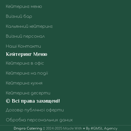
ідеально для
баром:
літніх заходів.
Кейтеринг меню
досвід
Також ми
обслу
Виїзний бар
подаємо дитячі
Усе о
лимонади, смузі,
Кальянний кейтеринг
— пр
молочні коктейлі.
спе
Все продумано,
Виїзний персонал
під
навіть якщо на
столи
заході будуть
Наші Контакти
для ін
діти або non-
Кейтеринг Меню
Ви о
alcohol
г
концепція.
Кейтеринг в офіс
резул
дос
Кейтеринг на події
при
піс
Кейтеринг кухня
Кейтеринг десерти
© Всі права захищені!
Договір публічної оферти
Обробка персональних даних
Dnipro Catering
2024-2025 Made With ♥
By #GMSL Agency