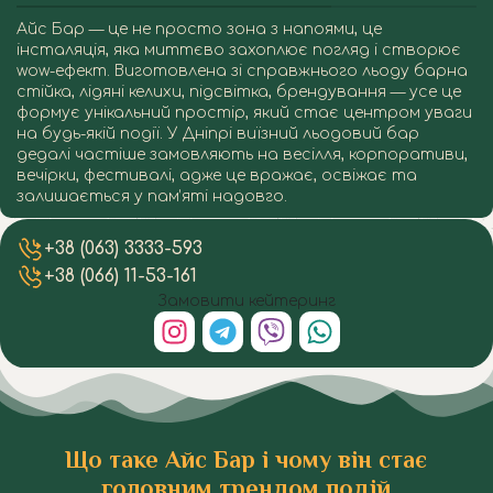
Айс Бар — це не просто зона з напоями, це
інсталяція, яка миттєво захоплює погляд і створює
wow-ефект. Виготовлена зі справжнього льоду барна
стійка, лідянi келихи, підсвітка, брендування — усе це
формує унікальний простір, який стає центром уваги
на будь-якій події. У Дніпрі виїзний льодовий бар
дедалі частіше замовляють на весілля, корпоративи,
вечірки, фестивалі, адже це вражає, освіжає та
залишається у пам’яті надовго.
Льодовий Бар (Ice Bar) у Дніпрі
Льодовий Бар (Ice Bar) у Дніпрі
Льодовий Бар (Ice Bar) у Дніпрі
Льодовий Бар (Ice Bar) у Дніпрі
Льодовий Бар (Ice Bar) у Дніпрі
Льодовий Бар (Ice Bar) у Дніпрі
Льодовий Бар (Ice Bar) у Дніпрі
Льодовий Бар (Ice Bar) у Дніпрі
+38 (063) 3333-593
+38 (066) 11-53-161
Замовити кейтеринг
Що таке Айс Бар і чому він стає
головним трендом подій