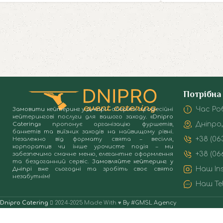
Потрібна
Час Роб
Замовити кейтеринг у Дніпрі
– оберіть професійні
кейтерингові послуги для вашого заходу.
«Dnipro
Дніпро,
Catering»
пропонує організацію фуршетів,
банкетів та виїзних заходів на найвищому рівні.
+38 (06
Незалежно від формату свята – весілля,
корпоратив чи інше урочисте подія – ми
+38 (066
забезпечимо смачне меню, елегантне оформлення
та бездоганний сервіс.
Замовляйте кейтеринг у
Наш In
Дніпрі
вже сьогодні та зробіть своє свято
незабутнім!
Наш Te
Dnipro Catering
2024-2025 Made With ♥
By #GMSL Agency