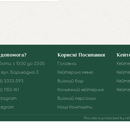
 допомога?
Корисні Посилання
Кейт
оти: з 10:00 до 23:00
Головна
Кейте
 вул. Барикадна 3
Кейтеринг меню
Кейте
3) 3333-593
Виїзний бар
Кейте
) 1153-161
Кальянний кейтеринг
Кейте
stagram
Виїзний персонал
legram
Наші Контакти
This site is protected by