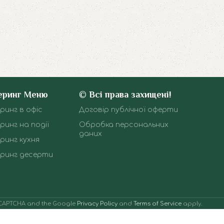
еринг Меню
© Всі права захищені!
ринг в офіс
Договір публічної оферти
ринг на події
Обробка персональних
даних
ринг кухня
ринг десерти
 reCAPTCHA and the Google
Privacy Policy
and
Terms of Service
apply.