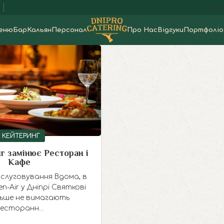
61
ПН-
еню
Бар
Кальян
Персонал
Про Нас
Відгуки
Портфоліо
 КЕЙТЕРИНГ
г замінює Ресторан і
Кафе
слуговування Вдома, в
n-Air у Дніпрі Святкові
ільше не вимагають
есторанн...