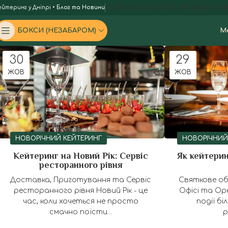
+38 (063) 3333-593
+38 (066) 1153-1
ейтеринг у Дніпрі
•
Блог та Новини
БОКСИ (НЕЗАБАРОМ)
М
30
29
ЖОВ
ЖОВ
НОВОРІЧНИЙ КЕЙТЕРИНГ
НОВОРІЧНИЙ
Кейтеринг на Новий Рік: Сервіс
Як кейтерин
ресторанного рівня
Доставка, Приготування та Сервіс
Святкове об
ресторанного рівня Новий Рік - це
Офісі та Ope
час, коли хочеться не просто
події б
смачно поїсти...
р