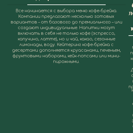
Все начинается с выбора меню кофе-брейка.
л
Компании предлагают несколько готовых
вариантов – от базового до премиального – или
создают индивидуальные. Напитки могут
включать в себя не только кофе (эспрессо,
капучино, латте), но и чай, какао, сезонные
лимонады, воду. Кейтеринг кофе-брейка с
десертами дополняется круасанами, печеньем,
фруктовыми наборами, кейк-попсами или мини-
к
пирожными.
п