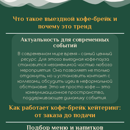
Что такое выездной кофе-брейк и
почему это тренд
Актуальность для современных
событий
В современном мире время – самый ценный
ресурс. Для этого выездная кофе-пауза
становится незаменимой частью любого
мероприятия. Она позволяет не только
отдохнуть, но и установить контакт с
коллегами, обсудить идеи в неформальной
обстановке. Это не просто кофе — это
коммуникационное пространство,
поддерживающее динамику события.
Выездной кофе-брейк в Днепре
Выездной кофе-брейк в Днепре
Выездной кофе-брейк в Днепре
Выездной кофе-брейк в Днепре
Выездной кофе-брейк в Днепре
Выездной кофе-брейк в Днепре
Выездной кофе-брейк в Днепре
Выездной кофе-брейк в Днепре
Выездной кофе-брейк в Днепре
Выездной кофе-брейк в Днепре
Выездной кофе-брейк в Днепре
Как работает кофе-брейк кейтеринг:
от заказа до подачи
Подбор меню и напитков