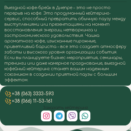
Выездной кофе-брейк в Днепре – это не просто
перерыв на кофе. Это продуманный кейтеринг-
сервис, способный превратить обычную паузу между
выступлениями или презентациями на момент
восстановления энергии, нетворкинга и
гастрономического удовольствия. Чашка
ароматного кофе, изысканные пирожные,
приветливый бариста – все это создает атмосферу
заботы и высокого уровня организации события.
Если вы планируете бизнес-мероприятия, семинары,
тренинги или даже камерное празднование, выездной
кофейный кейтеринг станет вашим надежным
союзником в создании приятной паузы с большим
эффектом.
Выездная Кофе-Брейк в Днепре
Выездная Кофе-Брейк в Днепре
Выездная Кофе-Брейк в Днепре
Выездная Кофе-Брейк в Днепре
Выездная Кофе-Брейк в Днепре
Выездная Кофе-Брейк в Днепре
Выездная Кофе-Брейк в Днепре
Выездная Кофе-Брейк в Днепре
+38 (063) 3333-593
+38 (066) 11-53-161
Заказать кейтеринг