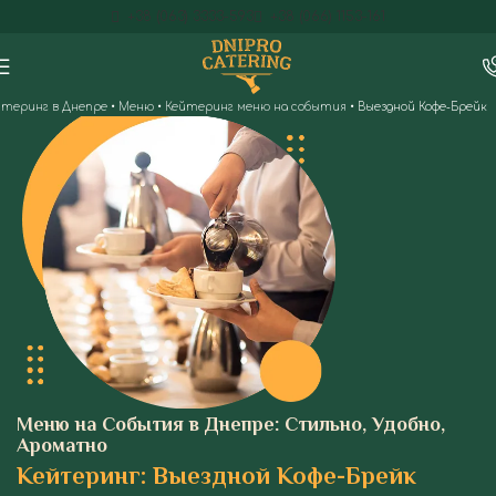
+38 (063) 3333-593
+38 (066) 1153-161
йтеринг в Днепре
•
Меню
•
Кейтеринг меню на события
•
Выездной Кофе-Брейк
Меню на События в Днепре: Стильно, Удобно,
Ароматно
Кейтеринг: Выездной Кофе-Брейк