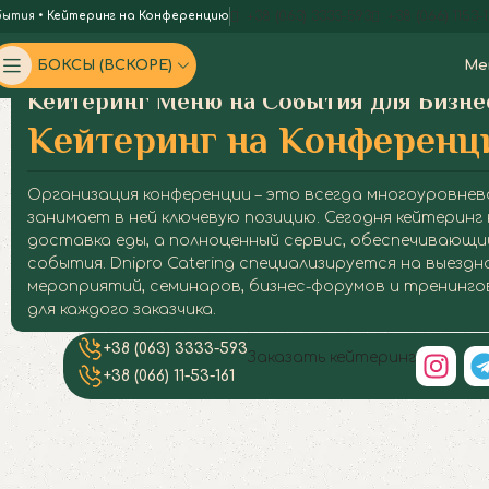
+38 (063) 3333-593
+38 (066) 1153-1
бытия
•
Кейтеринг на Конференцию
БОКСЫ (ВСКОРЕ)
Ме
Кейтеринг Меню на События для Бизне
Кейтеринг на Конференц
Организация конференции – это всегда многоуровнев
занимает в ней ключевую позицию. Сегодня кейтеринг 
доставка еды, а полноценный сервис, обеспечивающи
события. Dnipro Catering специализируется на выезд
мероприятий, семинаров, бизнес-форумов и тренинго
для каждого заказчика.
+38 (063) 3333-593
Кейтеринг на
Кейтеринг на
Кейтеринг на
Кейтеринг на
Кейтеринг на
Кейтеринг на
Кейтеринг на
Кейтеринг на
Заказать кейтеринг
+38 (066) 11-53-161