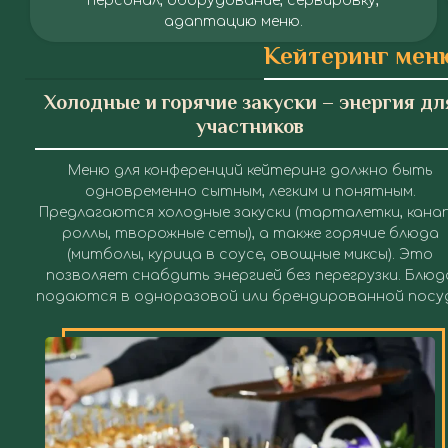
персонал, оборудование, сервировку,
адаптацию меню.
Кейтеринг меню
Холодные и горячие закуски – энергия дл
участников
Меню для конференций кейтеринг
должно быть
одновременно сытным, легким и понятным.
Предлагаются холодные закуски (тарталетки, канап
роллы, творожные сеты), а также горячие блюда
(митболы, курица в соусе, овощные миксы). Это
позволяет снабдить энергией без перегрузки. Блюд
подаются в одноразовой или брендированной посуд