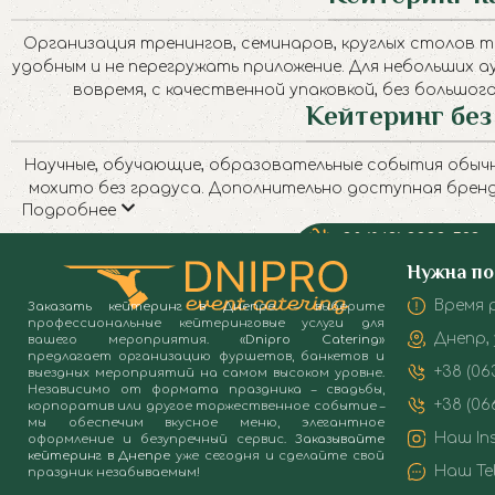
Организация тренингов, семинаров, круглых столов т
удобным и не перегружать приложение. Для небольших а
вовремя, с качественной упаковкой, без большог
Кейтеринг без
Научные, обучающие, образовательные события обычно 
мохито без градуса. Дополнительно доступная бренд
Подробнее
Кофейный Бар
+38 (063) 3333-593
З
+38 (066) 11-53-161
Нужна п
Время р
Заказать кейтеринг в Днепре.
– выберите
профессиональные кейтеринговые услуги для
Днепр,
вашего мероприятия.
«Dnipro Catering»
предлагает организацию фуршетов, банкетов и
+38 (06
выездных мероприятий на самом высоком уровне.
Независимо от формата праздника – свадьбы,
+38 (066
корпоратив или другое торжественное событие –
мы обеспечим вкусное меню, элегантное
Наш In
оформление и безупречный сервис.
Заказывайте
кейтеринг в Днепре
уже сегодня и сделайте свой
Наш Te
праздник незабываемым!