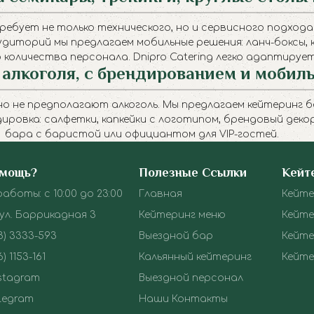
ребует не только технического, но и сервисного подхода
удиторий мы предлагаем мобильные решения: ланч-боксы,
о количества персонала. Dnipro Catering легко адаптиру
 алкоголя, с брендированием и мобил
не предполагают алкоголь. Мы предлагаем кейтеринг без 
ировка: салфетки, капкейки с логотипом, брендовый дек
бара с баристой или официантом для VIP-гостей.
Чайный Бар
аказать кейтеринг
омощь?
Полезные Ссылки
Кейт
аботы: с 10:00 до 23:00
Главная
Кейте
 ул. Баррикадная 3
Кейтеринг меню
Кейте
3) 3333-593
Выездной бар
Кейте
) 1153-161
Кальянный кейтеринг
Кейте
stagram
Выездной персонал
legram
Наши Контакты