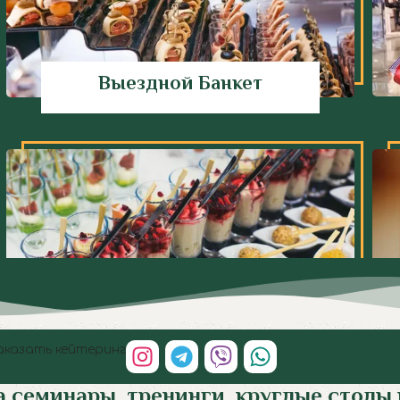
Выездной Банкет
Кейтеринг Десерты
аказать кейтеринг
 семинары, тренинги, круглые столы 