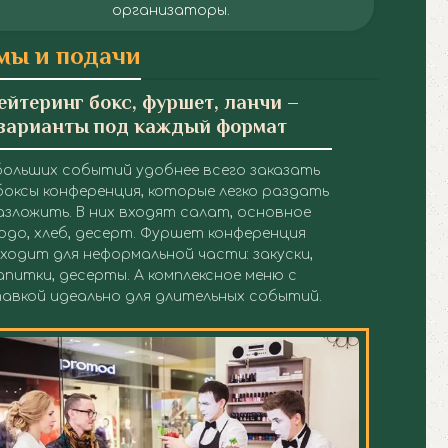
организаторы.
мы и подачи
ейтеринг бокс, фуршет, ланчи –
варианты под каждый формат
больших событий удобнее всего заказать
боксы конференция, которые легко раздать
азложить. В них входят салат, основное
юдо, хлеб, десерт.
Фуршет конференция
ходит для неформальной части: закуски,
апитки, десерты. А комплексное меню с
авкой идеально для длительных событий.