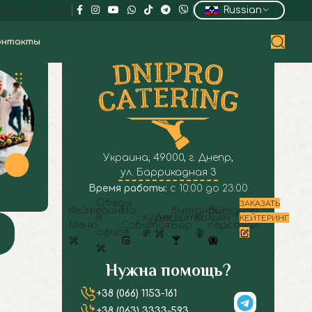
Russian
Вс: 10:00 – 23:00
онтакты
ЗАКАЗАТЬ
Украина, 49000, г. Днепр,
ул. Баррикадная 3
Время работы:
с 10:00 до 23:00
Обеды
ЗАКАЗАТЬ
Кейтеринг
На
Выездной
Выездной
в
Кухня
Десерты
Кальян
КЕЙТЕРИНГ
Меню
События
Бар
персонал
офисе
Нужна помощь?
+38 (066) 1153-161
+38 (063) 3333-593