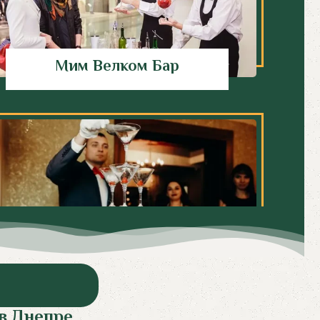
Мим Велком Бар
Пирамида Из Шампанского
в Днепре.