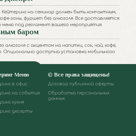
. Кейтеринг на семинар должен быть компактным,
кофе-зоны
,
фуршет без алкоголя
. Все доставляется
ет меню под регламент вашего мероприятия.
ьным баром
алкоголя с акцентом на напитки, сок, чай, кофе,
ор. Опционально доступна установка мобильного
Бар Коктейль
еринг Меню
© Все права защищены!
ринг в офис
Договор публичной оферты
ринг на события
Обработка персональных
данных
ринг кухня
ринг десерты