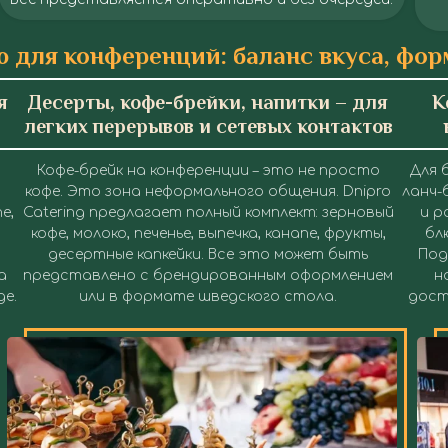
 для конференций: баланс вкуса, фор
Кейтеринг на Конференцию в Днепре
Кейтеринг на Конференцию в Днепре
Кейтеринг на Конференцию в Днепре
Кейтеринг на Конференцию в Днепре
Кейтеринг на Конференцию в Днепре
Кейтеринг на Конференцию в Днепре
Кейтеринг на Конференцию в Днепре
Кейтеринг на Конференцию в Днепре
Кейтеринг на Конференцию в Днепре
Кейтеринг на Конференцию в Днепре
Кейтеринг на Конференцию в Днепре
Кейтеринг на Конференцию в Днепре
я
Десерты, кофе-брейки, напитки – для
К
легких перерывов и сетевых контактов
Кофе-брейк на конференции
– это не просто
Для 
кофе. Это зона неформального общения. Dnipro
ланч-
е,
Catering предлагает полный комплект: зерновый
и р
кофе, молоко, печенье, выпечка, канапе, фрукты,
бл
десертные капкейки. Все это может быть
Под
а
представлено с брендированным оформлением
н
е.
или в формате шведского стола.
дост